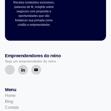
Receba conteúdos exclusivos,
palavras de fé, insights sobre
negócios com propósito e
oportunidades que vão
fortalecer sua jornada como
cristão e empreendedor.
Empreendendores do reino
Seja um empreendedor do reino
Menu
Home
Blog
Contato